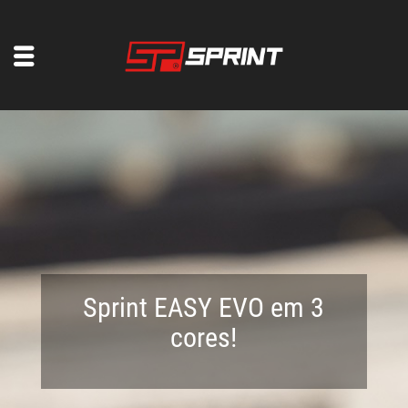
Sprint EASY EVO em 3
cores!