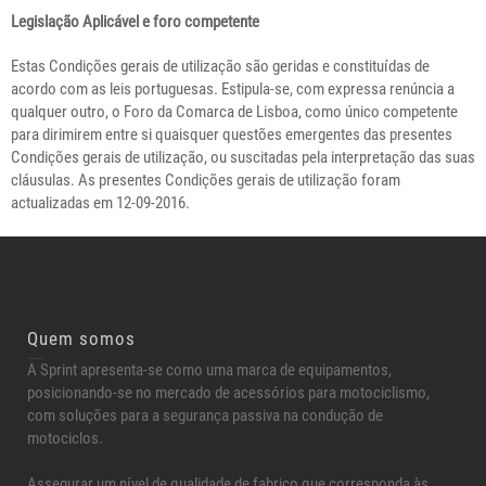
Legislação Aplicável e foro competente
Estas Condições gerais de utilização são geridas e constituídas de
acordo com as leis portuguesas. Estipula-se, com expressa renúncia a
qualquer outro, o Foro da Comarca de Lisboa, como único competente
para dirimirem entre si quaisquer questões emergentes das presentes
Condições gerais de utilização, ou suscitadas pela interpretação das suas
cláusulas. As presentes Condições gerais de utilização foram
actualizadas em 12-09-2016.
Quem somos
A Sprint apresenta-se como uma marca de equipamentos,
posicionando-se no mercado de acessórios para motociclismo,
com soluções para a segurança passiva na condução de
motociclos.
Assegurar um nível de qualidade de fabrico que corresponda às