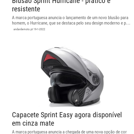
Blusão Sprint Hurricane - prático e
resistente
A marca portuguesa anuncia o lançamento de um novo blusão para
homem, o Hurricane, que se destaca pelo seu design moderno e pela
excelente relação qualidade preço.
andardemoto.pt
19-1-2022
Capacete Sprint Easy agora disponível
em cinza mate
A marca portuguesa anuncia a chegada de uma nova opção de cor